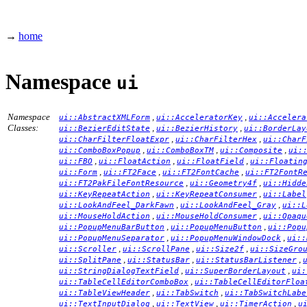
→
home
Namespace
ui
Namespace
,
,
ui::AbstractXMLForm
ui::AcceleratorKey
ui::Accelera
Classes:
,
,
ui::BezierEditState
ui::BezierHistory
ui::BorderLay
,
,
ui::CharFilterFloatExpr
ui::CharFilterHex
ui::CharF
,
,
,
ui::ComboBoxPopup
ui::ComboBoxTM
ui::Composite
ui:
,
,
,
ui::FBO
ui::FloatAction
ui::FloatField
ui::Floatin
,
,
,
ui::Form
ui::FT2Face
ui::FT2FontCache
ui::FT2FontR
,
,
ui::FT2PakFileFontResource
ui::Geometry4f
ui::Hidde
,
,
ui::KeyRepeatAction
ui::KeyRepeatConsumer
ui::Label
,
,
ui::LookAndFeel_DarkFawn
ui::LookAndFeel_Gray
ui::L
,
,
ui::MouseHoldAction
ui::MouseHoldConsumer
ui::Opaqu
,
,
ui::PopupMenuBarButton
ui::PopupMenuButton
ui::Popu
,
,
ui::PopupMenuSeparator
ui::PopupMenuWindowDock
ui::
,
,
,
ui::Scroller
ui::ScrollPane
ui::Size2f
ui::SizeGro
,
,
,
ui::SplitPane
ui::StatusBar
ui::StatusBarListener
,
,
ui::StringDialogTextField
ui::SuperBorderLayout
ui:
,
ui::TableCellEditorComboBox
ui::TableCellEditorFloa
,
,
ui::TableViewHeader
ui::TabSwitch
ui::TabSwitchLabe
,
,
,
ui::TextInputDialog
ui::TextView
ui::TimerAction
u