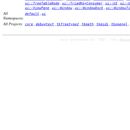
,
,
,
ui::TreeTableNode
ui::TriadKeyConsumer
ui::UI
ui::
,
,
,
ui::ViewPane
ui::Window
ui::WindowDock
ui::WindowT
All
,
default
ui
Namespaces:
All Projects:
,
,
,
,
,
,
core
debugtext
tkfreetype2
tkmath
tkmidi
tkopengl
auto-generated by
"DOG"
, the
TkScrip